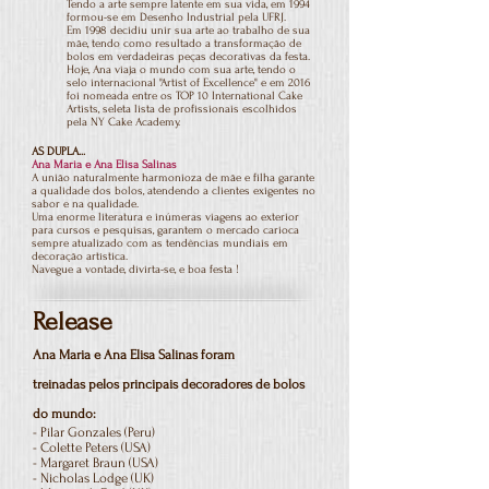
Tendo a arte sempre latente em sua vida, em 1994
formou-se em Desenho Industrial pela UFRJ.
Em 1998 decidiu unir sua arte ao trabalho de sua
mãe, tendo como resultado a transformação de
bolos em verdadeiras peças decorativas da festa.
Hoje, Ana viaja o mundo com sua arte, tendo o
selo internacional "Artist of Excellence" e em 2016
foi nomeada entre os TOP 10 International Cake
Artists, seleta lista de profissionais escolhidos
pela NY Cake Academy.
AS DUPLA...
Ana Maria e Ana Elisa Salinas
A união naturalmente harmonioza de mãe e filha garante
a qualidade dos bolos, atendendo a clientes exigentes no
sabor e na qualidade.
Uma enorme literatura e inúmeras viagens ao exterior
para cursos e pesquisas, garantem o mercado carioca
sempre atualizado com as tendências mundiais em
decoração artística.
Navegue a vontade, divirta-se, e boa festa !
Release
Ana Maria e Ana Elisa Salinas foram
treinadas pelos principais decoradores de bolos
do mundo:
- Pilar Gonzales (Peru)
- Colette Peters (USA)
- Margaret Braun (USA)
- Nicholas Lodge (UK)