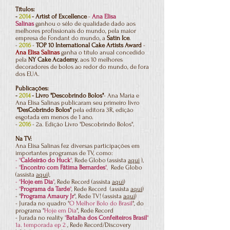
Títulos:
-
2014
- Artist of Excellence
-
Ana Elisa
Salinas
ganhou o sêlo de qualidade dado aos
melhores profissionais do mundo, pela maior
empresa de Fondant do mundo, a
Satin Ice
.
-
2016
-
TOP 10 International Cake Artists Award
-
Ana Elisa Salinas
ganha o título anual concedido
pela
NY Cake Academy
, aos 10 melhores
decoradores de bolos ao redor do mundo, de fora
dos EUA.
Publicações:
-
2014
- Livro "Descobrindo Bolos"
- Ana Maria e
Ana Elisa Salinas publicaram seu primeiro livro
"DesCobrindo Bolos"
pela editora 3R, edição
esgotada em menos de 1 ano.
-
2016
- 2a. Edição Livro "Descobrindo Bolos".
Na TV:
Ana Elisa Salinas fez diversas participações em
importantes programas de TV, como:
- "
Caldeirão do Huck
",
Rede Globo (assista
aqui
),
- "
Encontro com Fátima Bernardes
",
Rede Globo
(assista
aqui
),
- "
Hoje em Dia
"
, Rede Record (assista
aqui
)
- "
Programa da Tarde
"
, Rede Record (assista
aqui
)
- "
Programa Amaury Jr
", Rede TV! (assista
aqui
)
- Jurada no quadro "
O Melhor Bolo do Brasil
", do
programa "
Hoje em Dia
", Rede Record
- Jurada no reality
"
Batalha dos Confeiteiros Brasil
"
1a. temporada ep 2
, Rede Record/Discovery