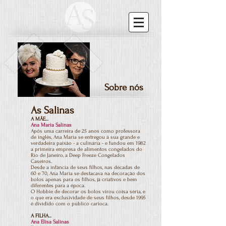
Sobre nós
As Salinas
A MÃE...
Ana Maria Salinas
Após uma carreira de 25 anos como professora
de inglês, Ana Maria se entregou à sua grande e
verdadeira paixão - a culinária - e fundou em 1982
a primeira empresa de alimentos congelados do
Rio de Janeiro, a Deep Freeze Congelados
Caseiros.
Desde a infância de seus filhos, nas décadas de
60 e 70, Ana Maria se destacava na decoração dos
bolos apenas para os filhos, já criativos e bem
diferentes para a época.
O Hobbie de decorar os bolos virou coisa séria, e
o que era exclusividade de seus filhos, desde 1995
é dividido com o público carioca.
A FILHA...
Ana Elisa Salinas