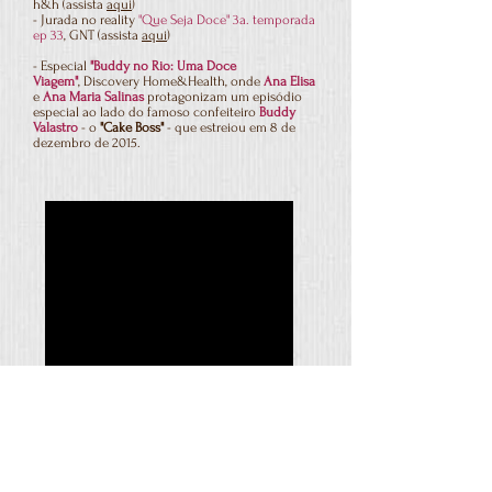
h&h (assista
aqui
)
- Jurada no reality
"Que Seja Doce" 3a. temporada
ep 33
, GNT (assista
aqui
)
- Especial
"Buddy no Rio: Uma Doce
Viagem"
, Discovery Home&Health, onde
Ana Elisa
e
Ana Maria Salinas
protagonizam um episódio
especial ao lado do famoso confeiteiro
Buddy
Valastro
- o
"Cake Boss"
- que estreiou em 8 de
dezembro de 2015.
Especial "Buddy no Rio: Uma Doce Viagem",
do Discovery h&h