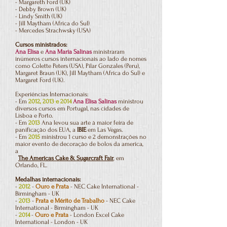
- Margareth Ford (UK)
- Debby Brown (UK)
- Lindy Smith (UK)
- Jill Maytham (Africa do Sul)
- Mercedes Strachwsky (USA)
Cursos ministrados:
Ana Elisa
e
Ana Maria Salinas
ministraram
inúmeros cursos internacionais ao lado de nomes
como Colette Peters (USA), Pilar Gonzales (Peru),
Margaret Braun (UK), Jill Maytham (Africa do Sul) e
Margaret Ford (UK).
Experiências Internacionais:
- Em
2012, 2013 e 2014
Ana Elisa Salinas
ministrou
diversos cursos em Portugal, nas cidades de
Lisboa e Porto.
- Em
2013
Ana levou sua arte à maior feira de
panificação dos EUA, a
IBIE
em Las Vegas.
- Em
2015
ministrou 1 curso e 2 demonstrações no
maior evento de decoração de bolos da america,
a
The Americas Cake & Sugarcraft Fair
, em
Orlando, FL.
Medalhas internacionais:
-
2012
-
Ouro e Prata
- NEC Cake International -
Birmingham - UK
-
2013
-
Prata e Mérito de Trabalho
- NEC Cake
International - Birmingham - UK
-
2014
-
Ouro e Prata
- London Excel Cake
International - London - UK