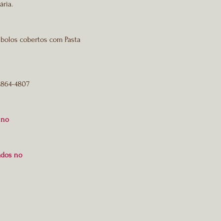
ria.
bolos cobertos com Pasta
 2864-4807
s no
ados no