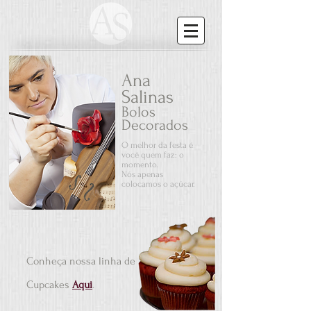
Ana
Salinas
Bolos
Decorados
O melhor da festa é
você quem faz: o
momento.
Nós apenas
colocamos o açúcar.
Conheça nossa linha de
Cupcakes
Aqui
.